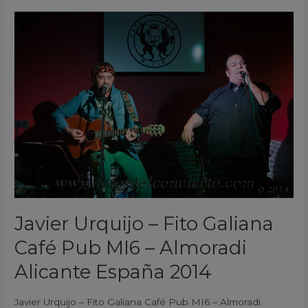
Javier
Urquijo
–
Fito
Galiana
Café
Pub
MI6
–
Almoradi
Alicante
España
Javier Urquijo – Fito Galiana
2014
Café Pub MI6 – Almoradi
Alicante España 2014
Javier Urquijo – Fito Galiana Café Pub MI6 – Almoradi