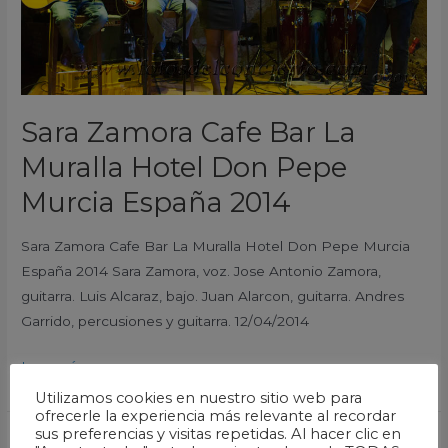
Don
Pepe
Murcia
España
2014
Sara Zamora Cafe Bar La
Muralla Hotel Don Pepe
Murcia España 2014
Sara Zamora Cafe Bar La Muralla Hotel Don Pepe Murcia
España 2014 Sara Zamora, voz. Jose Antonio Zamora,
guitarra. Luis Alcaraz, bajo. Juan Alarcon, guitarra. Andres
Garrido, percusiones y guitarra. 12/04/2014
Leer más »
Utilizamos cookies en nuestro sitio web para
ofrecerle la experiencia más relevante al recordar
sus preferencias y visitas repetidas. Al hacer clic en
Sara