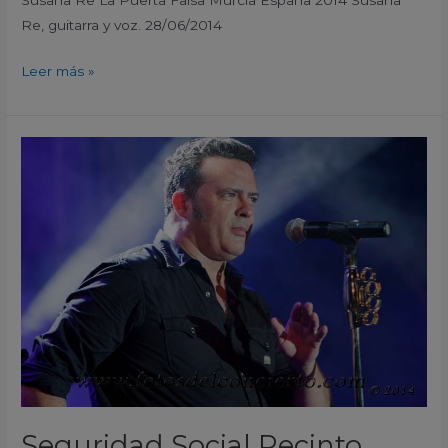
Susana Re La Puerta Falsa Murcia España 2014 Susana
Re, guitarra y voz. 28/06/2014
Leer más »
Seguridad
Social
Recinto
Ferial
Javali
Viejo
Murcia
España
2014
Seguridad Social Recinto