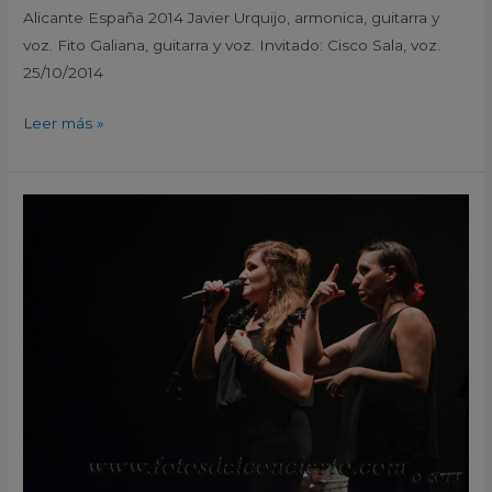
Alicante España 2014 Javier Urquijo, armonica, guitarra y
voz. Fito Galiana, guitarra y voz. Invitado: Cisco Sala, voz.
25/10/2014
Leer más »
Rozalén
Auditorio
del
Parque
Torres
Cartagena
Murcia
España
2014