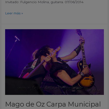
Invitado: Fulgencio Molina, guitarra. 07/06/2014
Leer más »
Mago
de
Oz
Carpa
Municipal
Benissa
Alicante
España
2014
Mago de Oz Carpa Municipal