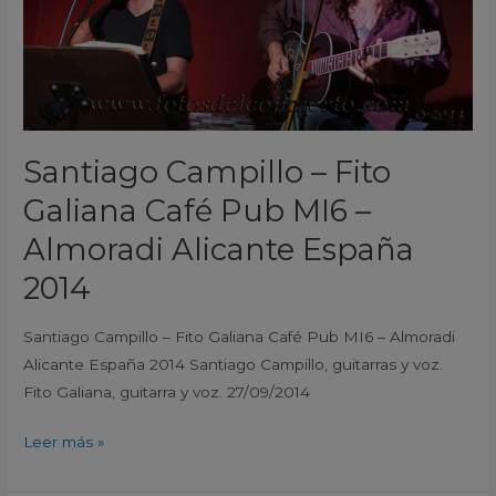
Pub
MI6
–
Almoradi
Alicante
España
Santiago Campillo – Fito
2014
Galiana Café Pub MI6 –
Almoradi Alicante España
2014
Santiago Campillo – Fito Galiana Café Pub MI6 – Almoradi
Alicante España 2014 Santiago Campillo, guitarras y voz.
Fito Galiana, guitarra y voz. 27/09/2014
Leer más »