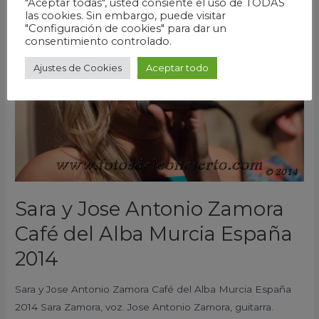
"Aceptar todas", usted consiente el uso de TODAS
y
las cookies. Sin embargo, puede visitar
"Configuración de cookies" para dar un
Jose
consentimiento controlado.
Antonio
Ajustes de Cookies
Aceptar todo
Zamora
Café
del
Alba
Murcia
España
2014
Sara y Jose Antonio Zamora
Café del Alba Murcia España
2014
Sara y Jose Antonio Zamora Café del Alba Murcia España
2014 Sara Zamora, voz. Jose Antonio Zamora, guitarra.