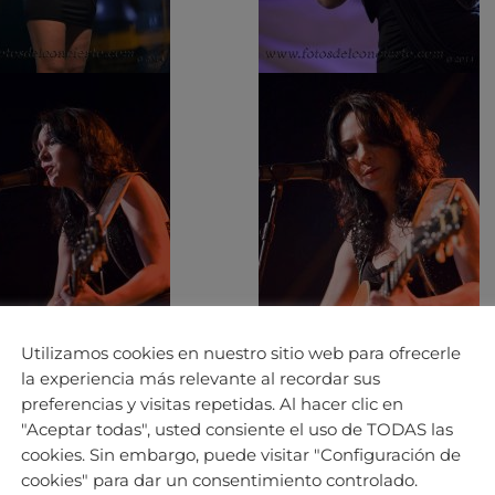
Utilizamos cookies en nuestro sitio web para ofrecerle
la experiencia más relevante al recordar sus
preferencias y visitas repetidas. Al hacer clic en
"Aceptar todas", usted consiente el uso de TODAS las
cookies. Sin embargo, puede visitar "Configuración de
cookies" para dar un consentimiento controlado.