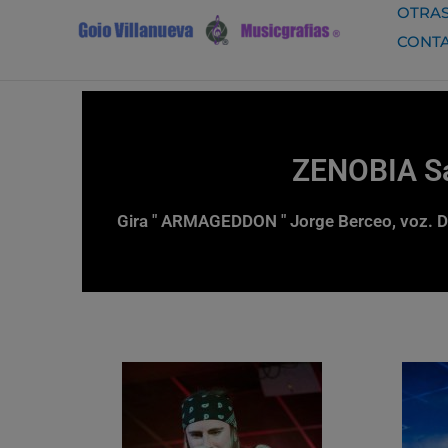
Ir
OTRAS
al
CONT
contenido
ZENOBIA Sa
Gira " ARMAGEDDON " Jorge Berceo, voz. Dan 