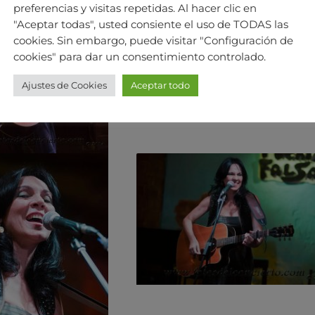
preferencias y visitas repetidas. Al hacer clic en
"Aceptar todas", usted consiente el uso de TODAS las
cookies. Sin embargo, puede visitar "Configuración de
cookies" para dar un consentimiento controlado.
Ajustes de Cookies
Aceptar todo