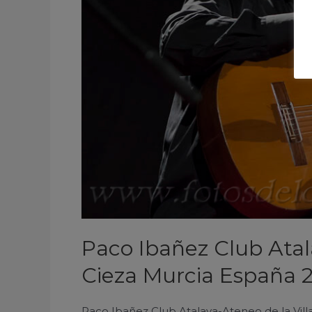
Villa
de
Cieza
Murcia
España
2017
Paco Ibañez Club Atal
Cieza Murcia España 
Paco Ibañez Club Atalaya-Ateneo de la Vill