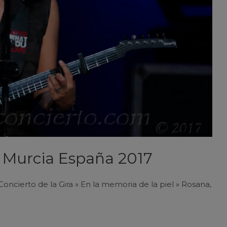
 Murcia España 2017
cierto de la Gira » En la memoria de la piel » Rosana,