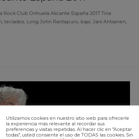
a Rock Club Orihuela Alicante España 2017 Tina
en, teclados. Long John Rantapuro, bajo. Jani Ahtiainen,
Utilizamos cookies en nuestro sitio web para ofrecerle
la experiencia más relevante al recordar sus
preferencias y visitas repetidas. Al hacer clic en "Aceptar
todas", usted consiente el uso de TODAS las cookies. Sin