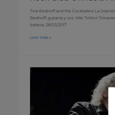
Tina Bednoff and the Cocktailers La Gramol
Bednoff, guitarra y voz. Ville Tohtori Tolvan
bateria. 28/03/2017
Leer más »
Paco
Ibañez
Club
Atalaya-
Ateneo
de
la