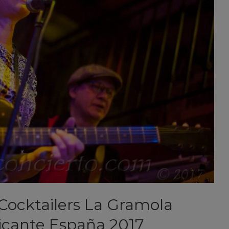
Cocktailers La Gramola
icante España 2017