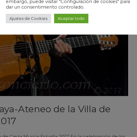
embargo, puede visitar "Configuración de cookies" para
dar un consentimiento controlado.
Ajustes de Cookies
Aceptar todo
aya-Ateneo de la Villa de
2017
a de Cieza Murcia España 2017 En la celebración de los