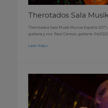
Therotados Sala Musi
Therotados Sala Musik Murcia España 2017 An
guitarra y voz. Raul Cerezo, guitarra. 04/02/
Leer más »
Tina
Bednoff
and
the
Cocktailers