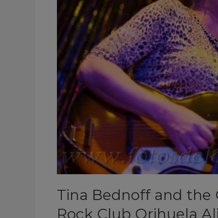
La
Gramola
Rock
Club
Orihuela
Alicante
España
2017
Tina Bednoff and the 
Rock Club Orihuela Al