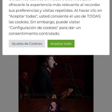
ofrecerle la experiencia más relevante al recordar
sus preferencias y visitas repetidas. Al hacer clic en
"Aceptar todas", usted consiente el uso de TODAS
las cookies. Sin embargo, puede visitar
"Configuración de cookies" para dar un
consentimiento controlado.
Ajustes de Cookies
Aceptar todo