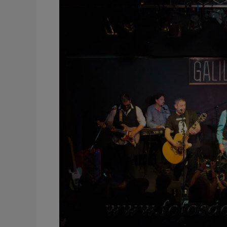
Martín
&
The
Southern
Comfort
Band
Rock
y
Amigos
Sala
Galileo
Galilei
–
Madrid
–
España
2013