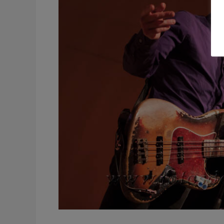
La
Lonja
Orihuela
Alicante
España
2013