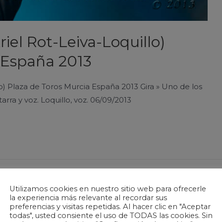
riel Rot-Leiva-Loquillo)
 España 2013
lo) Plaza de Toros Murcia España 2013 Gira » Uno de los
itarra y voz. Loquillo, voz. 06/09/2013
Utilizamos cookies en nuestro sitio web para ofrecerle
la experiencia más relevante al recordar sus
preferencias y visitas repetidas. Al hacer clic en "Aceptar
todas", usted consiente el uso de TODAS las cookies. Sin