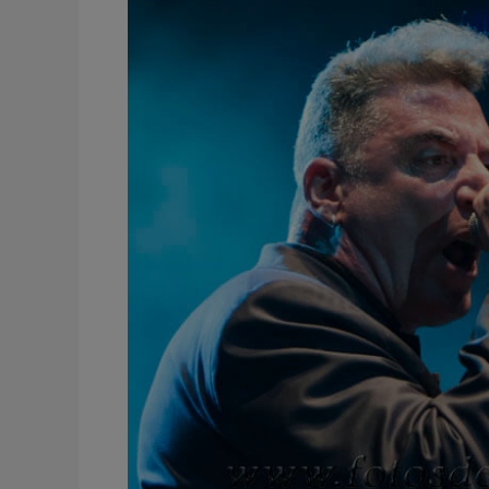
Uno
de
los
nuestros
(Ariel
Rot-
Leiva-
Loquillo)
Plaza
de
Toros
Murcia
España
2013