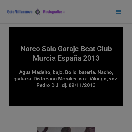
Ir
Main
al
Men
contenido
Narco Sala Garaje Beat Club
Murcia España 2013
Agus Madeiro, bajo. Bollo, batería. Nacho,
guitarra. Distorsion Morales, voz. Vikingo, voz.
Pedro D J , dj. 09/11/2013