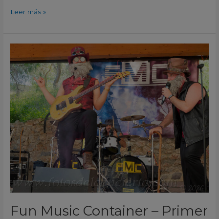
Leer más »
Fun
Music
Container
–
Primer
Domingo
de
mes
en
las
Cuevas
del
Rodeo
Fun Music Container – Primer
Rojales