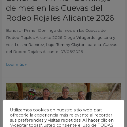
de mes en las Cuevas del
Rodeo Rojales Alicante 2026
Bandiru- Primer Domingo de mes en las Cuevas del
Rodeo Rojales Alicante 2026 Diego Villagordo, guitarra y
voz. Luismi Ramirez, bajo. Tommy Clayton, bateria. Cuevas
del Rodeo Rojales Alicante. 07/06/2026
Leer más »
Baqueta
–
Primer
Domingo
Utilizamos cookies en nuestro sitio web para
de
ofrecerle la experiencia más relevante al recordar
sus preferencias y visitas repetidas. Al hacer clic en
mes
"Aceptar todas", usted consiente el uso de TODAS