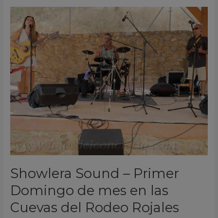
Showlera
Sound
–
Primer
Domingo
de
mes
en
las
Cuevas
del
Rodeo
Rojales
Showlera Sound – Primer
Alicante
2026
Domingo de mes en las
Cuevas del Rodeo Rojales