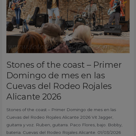
Primer
Domingo
de
mes
en
las
Cuevas
del
Stones of the coast – Primer
Rodeo
Rojales
Domingo de mes en las
Alicante
Cuevas del Rodeo Rojales
2026
Alicante 2026
Stones of the coast – Primer Domingo de mes en las
Cuevas del Rodeo Rojales Alicante 2026 Vit Jagger,
guitarra y voz. Ruben, guitarra. Paco Flores, bajo. Bobby,
bateria. Cuevas del Rodeo Rojales Alicante. 01/03/2026