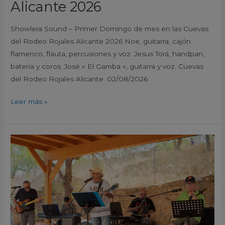
Alicante 2026
Showlera Sound – Primer Domingo de mes en las Cuevas
del Rodeo Rojales Alicante 2026 Noe, guitarra, cajón
flamenco, flauta, percusiones y voz. Jesus Torá, handpan,
bateria y coros. José » El Gamba «, guitarra y voz. Cuevas
del Rodeo Rojales Alicante. 02/08/2026
Leer más »
Moonshine
–
Primer
Domingo
de
mes
en