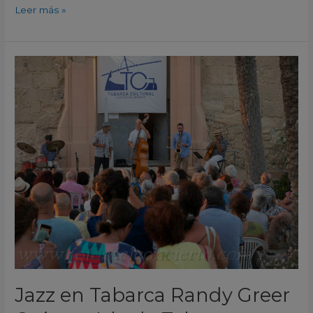
Leer más »
Jazz
en
Tabarca
Randy
Greer
Quintet,
Isla
de
Tabarca-
Alacant
2024
Jazz en Tabarca Randy Greer