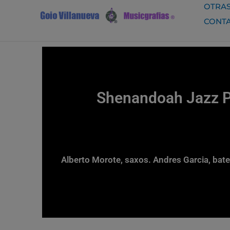
Ir
OTRAS
al
CONT
contenido
Shenandoah Jazz Pr
Alberto Morote, saxos. Andres Garcia, bater