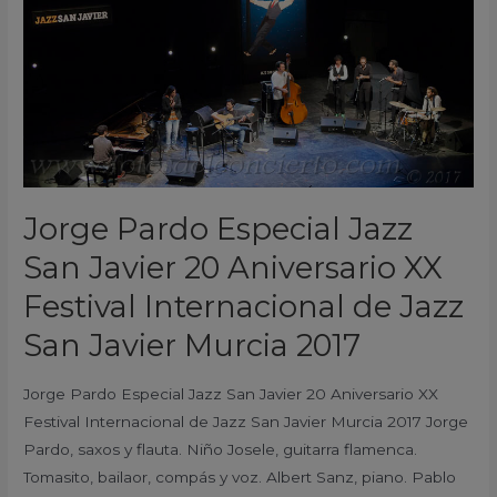
San
Javier
20
Aniversario
XX
Festival
Internacional
de
Jorge Pardo Especial Jazz
Jazz
San Javier 20 Aniversario XX
San
Javier
Festival Internacional de Jazz
Murcia
San Javier Murcia 2017
2017
Jorge Pardo Especial Jazz San Javier 20 Aniversario XX
Festival Internacional de Jazz San Javier Murcia 2017 Jorge
Pardo, saxos y flauta. Niño Josele, guitarra flamenca.
Tomasito, bailaor, compás y voz. Albert Sanz, piano. Pablo