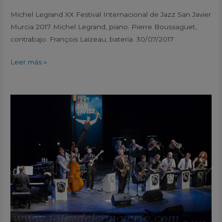
Michel Legrand XX Festival Internacional de Jazz San Javier
Murcia 2017 Michel Legrand, piano. Pierre Boussaguet,
contrabajo. François Laizeau, bateria. 30/07/2017
Leer más »
Barcelona
Big
Blues
Band
con
Dani
Nel.lo
y
Ray
Gelato