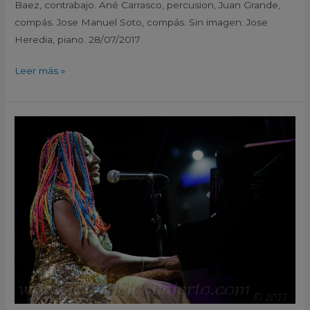
Baez, contrabajo. Ané Carrasco, percusion, Juan Grande,
compás. Jose Manuel Soto, compás. Sin imagen: Jose
Heredia, piano. 28/07/2017
Leer más »
Lucrecia
«America
como
te
adoro»
XX
Festival
Internacional
de
Jazz
San