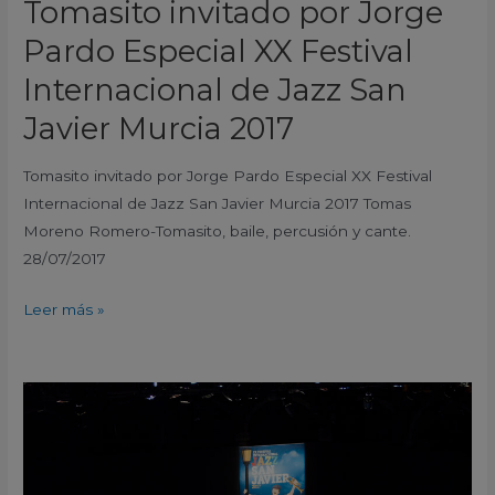
Tomasito invitado por Jorge
Javier
Pardo Especial XX Festival
Murcia
2017
Internacional de Jazz San
Javier Murcia 2017
Tomasito invitado por Jorge Pardo Especial XX Festival
Internacional de Jazz San Javier Murcia 2017 Tomas
Moreno Romero-Tomasito, baile, percusión y cante.
28/07/2017
Leer más »
Jorge
Pardo
Especial
Jazz