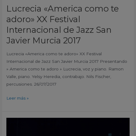
Javier
Lucrecia «America como te
Murcia
adoro» XX Festival
2017
Internacional de Jazz San
Javier Murcia 2017
Lucrecia «America como te adoro» XX Festival
Internacional de Jazz San Javier Murcia 2017 Presentando
» America como te adoro » Lucrecia, voz y piano. Ramon
Valle, piano. Yelsy Heredia, contrabajo. Nils Fischer,
percusiones. 26/07/2017
Leer más »
Sammy
Miller