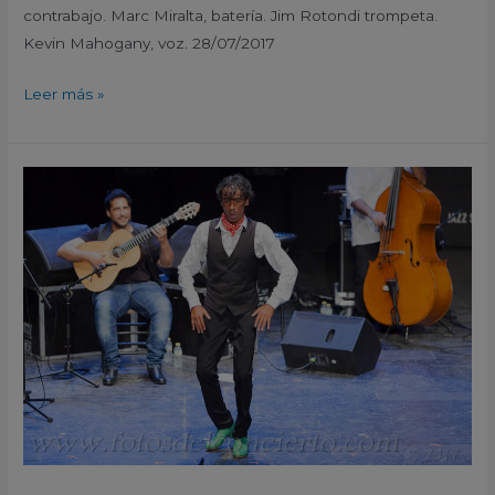
contrabajo. Marc Miralta, batería. Jim Rotondi trompeta.
Kevin Mahogany, voz. 28/07/2017
Leer más »
Tomasito
invitado
por
Jorge
Pardo
Especial
XX
Festival
Internacional
de
Jazz
San