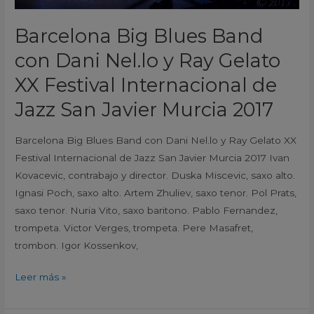
XX
Festival
Barcelona Big Blues Band
Internacional
con Dani Nel.lo y Ray Gelato
de
Jazz
XX Festival Internacional de
San
Jazz San Javier Murcia 2017
Javier
Murcia
Barcelona Big Blues Band con Dani Nel.lo y Ray Gelato XX
2017
Festival Internacional de Jazz San Javier Murcia 2017 Ivan
Kovacevic, contrabajo y director. Duska Miscevic, saxo alto.
Ignasi Poch, saxo alto. Artem Zhuliev, saxo tenor. Pol Prats,
saxo tenor. Nuria Vito, saxo baritono. Pablo Fernandez,
trompeta. Victor Verges, trompeta. Pere Masafret,
trombon. Igor Kossenkov,
Leer más »