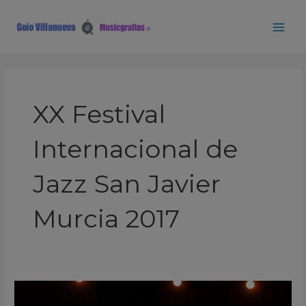
Ir
Paginación
Main
al
de
Men
contenido
entradas
XX Festival
Internacional de
Jazz San Javier
Murcia 2017
Presentación
Programa