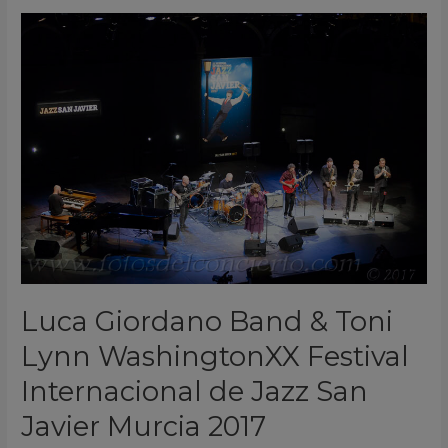
Luca
Giordano
Band
&
Toni
Lynn
WashingtonXX
Festival
Internacional
de
Jazz
San
Luca Giordano Band & Toni
Javier
Lynn WashingtonXX Festival
Murcia
2017
Internacional de Jazz San
Javier Murcia 2017