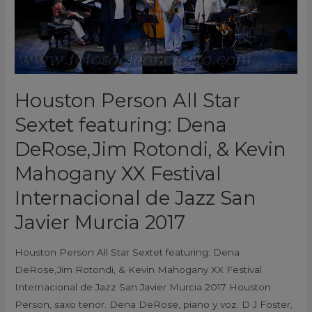
DeRose,Jim
Rotondi,
&
Kevin
Mahogany
Houston Person All Star
XX
Sextet featuring: Dena
Festival
Internacional
DeRose,Jim Rotondi, & Kevin
de
Mahogany XX Festival
Jazz
San
Internacional de Jazz San
Javier
Javier Murcia 2017
Murcia
2017
Houston Person All Star Sextet featuring: Dena
DeRose,Jim Rotondi, & Kevin Mahogany XX Festival
Internacional de Jazz San Javier Murcia 2017 Houston
Person, saxo tenor. Dena DeRose, piano y voz. D J Foster,