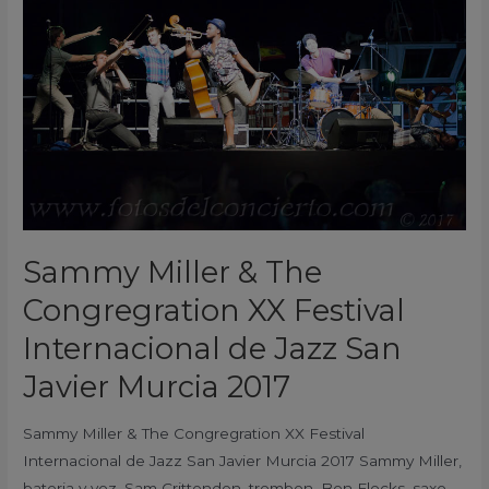
&
The
Congregration
XX
Festival
Internacional
de
Jazz
San
Javier
Sammy Miller & The
Murcia
Congregration XX Festival
2017
Internacional de Jazz San
Javier Murcia 2017
Sammy Miller & The Congregration XX Festival
Internacional de Jazz San Javier Murcia 2017 Sammy Miller,
bateria y voz. Sam Crittenden, trombon. Ben Flocks, saxo