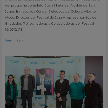
del programa completo, Juan Martinez, Alcalde de San
Javier. Inmaculada Garcia, Delegada de Cultura. Alberto
Nieto, Director del Festival de Jazz y representantes de
Entidades Patrocinadoras y Colaboradoras del Festival.
16/05/2013
Leer más »
Presentacion
cartel
y
avance
de
programa
XVI
Festival
Internacional