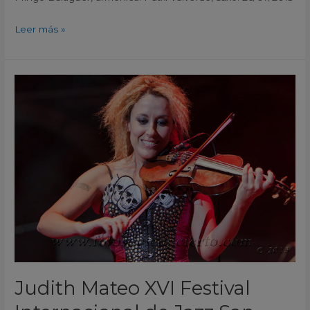
Leer más »
Judith
Mateo
XVI
Festival
Internacional
de
Jazz
San
Javier
Murcia
2013
Judith Mateo XVI Festival