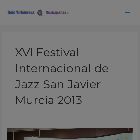
Ir
Paginación
Main
al
de
Men
contenido
entradas
XVI Festival
Internacional de
Jazz San Javier
Murcia 2013
Presentación
Programa