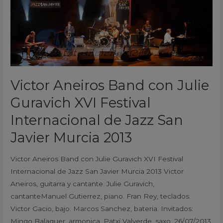
Band
con
Julie
Guravich
XVI
Festival
Internacional
Victor Aneiros Band con Julie
de
Guravich XVI Festival
Jazz
San
Internacional de Jazz San
Javier
Javier Murcia 2013
Murcia
2013
Victor Aneiros Band con Julie Guravich XVI Festival
Internacional de Jazz San Javier Murcia 2013 Victor
Aneiros, guitarra y cantante. Julie Guravich,
cantanteManuel Gutierrez, piano. Fran Rey, teclados.
Victor Gacio, bajo. Marcos Sanchez, bateria. Invitados:
Mingo Balaguer, armonica. Patxi Valverde, saxo. 26/07/2013