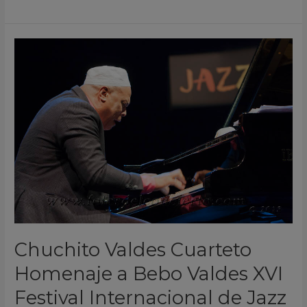
Chuchito
Valdes
Cuarteto
Homenaje
a
Bebo
Valdes
XVI
Festival
Internacional
de
Jazz
Chuchito Valdes Cuarteto
San
Homenaje a Bebo Valdes XVI
Javier
Murcia
Festival Internacional de Jazz
2013