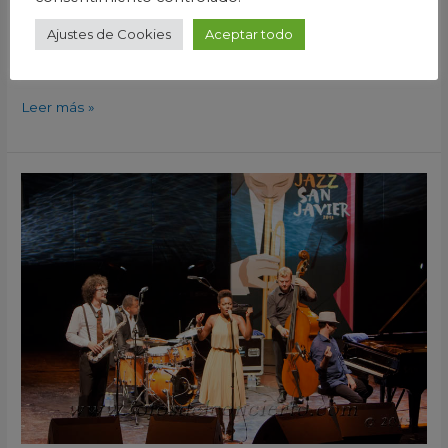
cantante. Raphael Lemonnier, piano. Fabien Marcoz,
Ajustes de Cookies
Aceptar todo
contrabajo. Jean Pierre Derouard, bateria. Luigi Grasso,
saxo. 26/07/2013
Leer más »
China
Moses
&
Raphael
Lemonnier
Quartet
XVI
Festival
Internacional
de
Jazz