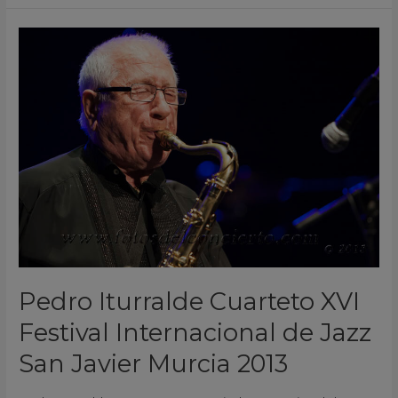
Pedro
Iturralde
Cuarteto
XVI
Festival
Internacional
de
Jazz
San
Javier
Murcia
2013
Pedro Iturralde Cuarteto XVI
Festival Internacional de Jazz
San Javier Murcia 2013