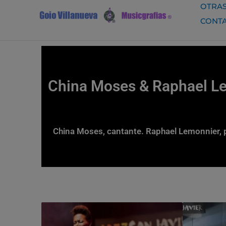
Ir
OTRAS
al
CONT
contenido
China Moses & Raphael Lem
China Moses, cantante. Raphael Lemonnier, p