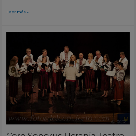
Leer más »
Coro
Sonorus
Ucrania
Teatro
Capitol
Rojales
Alicante
2022
Coro Sonorus Ucrania Teatro