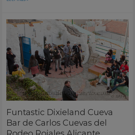
Funtastic
Dixieland
Cueva
Bar
de
Carlos
Cuevas
del
Rodeo
Rojales
Alicante
España
Funtastic Dixieland Cueva
2014
Bar de Carlos Cuevas del
Rodeo Rojales Alicante