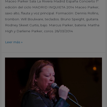
Maceo Parker Sala La Riviera Madrid España Concierto 1º
edición del ciclo MADRID INQUIETA 2014 Maceo Parker,
saxo alto, flauta y voz principal. Formación: Dennis Rollins,
trombon. Will Boulware, teclados. Bruno Speight, guitarra.
Rodney Skeet Curtis, bajo. Marcus Parker, bateria. Martha
High y Darliene Parker, coros. 26/03/2014
Leer más »
Patricia
Kraus
La
Puerta
Falsa
Murcia
España
2014