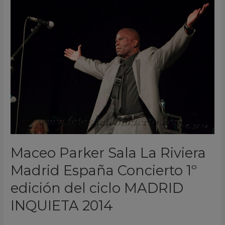
Maceo
Parker
Sala
La
Riviera
Madrid
España
Concierto
1º
edición
del
ciclo
Maceo Parker Sala La Riviera
MADRID
Madrid España Concierto 1º
INQUIETA
2014
edición del ciclo MADRID
INQUIETA 2014