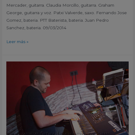
Mercader, guitarra. Claudia Morcillo, guitarra. Graham
George, guitarra y voz. Patxi Valverde, saxo. Fernando Jose
Gomez, bateria. PTT Baterista, bateria. Juan Pedro
Sanchez, bateria. 09/03/2014
Leer más »
Jam
Session
Pub
Café
M.I.6
Almoradi
Alicante
España
26/01/2014