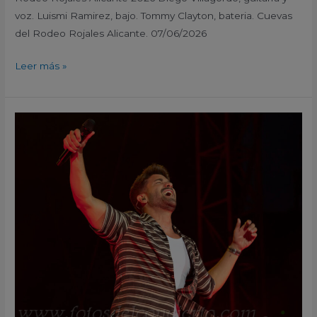
voz. Luismi Ramirez, bajo. Tommy Clayton, bateria. Cuevas
del Rodeo Rojales Alicante. 07/06/2026
Leer más »
Pablo
Alboran
–
MURCIA
ON
Murcia
2026