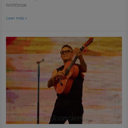
11/07/2026
Leer más »
Alejandro
Sanz
–
MURCIA
ON
Murcia
2026