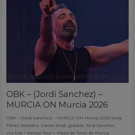
–
(Jordi
Sanchez)
–
MURCIA
ON
Murcia
2026
OBK – (Jordi Sanchez) –
MURCIA ON Murcia 2026
OBK – (Jordi Sanchez) – MURCIA ON Murcia 2026 Sergi
Perez, teclados. Daniel Amat, guitarra. Jordi Sanchez,
voz.Gira » Vertigo Tour «. Plaza de Toros de Murcia.