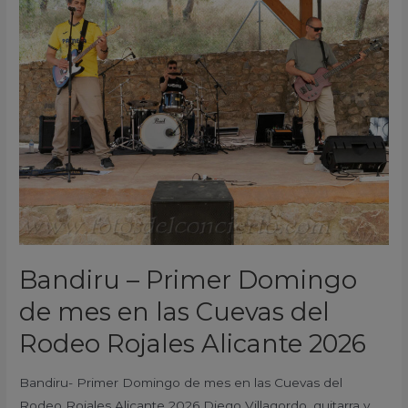
–
Primer
Domingo
de
mes
en
las
Cuevas
del
Rodeo
Rojales
Alicante
Bandiru – Primer Domingo
2026
de mes en las Cuevas del
Rodeo Rojales Alicante 2026
Bandiru- Primer Domingo de mes en las Cuevas del
Rodeo Rojales Alicante 2026 Diego Villagordo, guitarra y