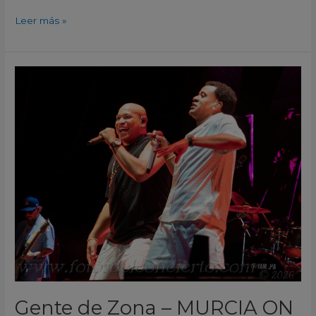
Leer más »
Gente
de
Zona
–
MURCIA
ON
Murcia
2026
Gente de Zona – MURCIA ON