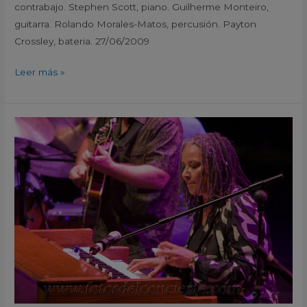
contrabajo. Stephen Scott, piano. Guilherme Monteiro,
guitarra. Rolando Morales-Matos, percusión. Payton
Crossley, bateria. 27/06/2009
Leer más »
Rhoda
Scott
Quartet
featuring
Jesse
Davis
XII
Festival
Internacional
de
Jazz