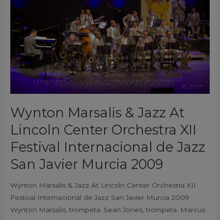
Jazz
At
Lincoln
Center
Orchestra
XII
Festival
Internacional
de
Wynton Marsalis & Jazz At
Jazz
Lincoln Center Orchestra XII
San
Javier
Festival Internacional de Jazz
Murcia
San Javier Murcia 2009
2009
Wynton Marsalis & Jazz At Lincoln Center Orchestra XII
Festival Internacional de Jazz San Javier Murcia 2009
Wynton Marsalis, trompeta. Sean Jones, trompeta. Marcus