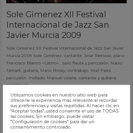
Sole Gimenez XII Festival
Internacional de Jazz San
Javier Murcia 2009
Sole Gimenez XII Festival Internacional de Jazz San Javier
Murcia 2009 Sole Giménez, cantante. Jose Reinoso, piano.
Francisco Blanco «Latino» , saxo flauta y percusión. Natxo
Tamarit, guitarra, Mario Rossy, contrabajo. Yoel Paez,
percusión. Invitado: Manuel Veleta, cantante y guitarra.
18/07/2009
Utilizamos cookies en nuestro sitio web para
Leer más »
ofrecerle la experiencia más relevante al recordar
sus preferencias y visitas repetidas. Al hacer clic en
"Aceptar todas", usted consiente el uso de TODAS
las cookies. Sin embargo, puede visitar
"Configuración de cookies" para dar un
Ron
consentimiento controlado.
Carter