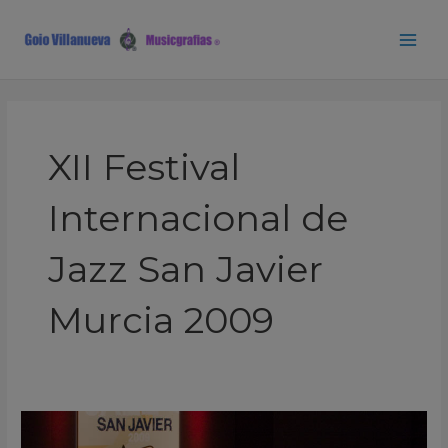
Ir
Paginación
Main
al
de
Men
contenido
entradas
XII Festival
Internacional de
Jazz San Javier
Murcia 2009
Victor
Bailey