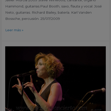
Javier Murcia 2009 Steve Winwood, cantante, órgano
Hammond, guitarras.Paul Booth, saxo, flauta y vocal. José
Neto, guitarras. Richard Bailey, batería. Karl Vanden
Bossche, percusión. 25/07/2009
Leer más »
Sole
Gimenez
XII
Festival
Internacional
de
Jazz
San
Javier
Murcia
2009