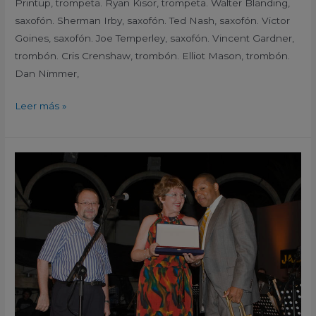
Printup, trompeta. Ryan Kisor, trompeta. Walter Blanding,
saxofón. Sherman Irby, saxofón. Ted Nash, saxofón. Victor
Goines, saxofón. Joe Temperley, saxofón. Vincent Gardner,
trombón. Cris Crenshaw, trombón. Elliot Mason, trombón.
Dan Nimmer,
Leer más »
Premio
San
Javier
2009
Wynton
Marsalis
XII
Festival
Internacional