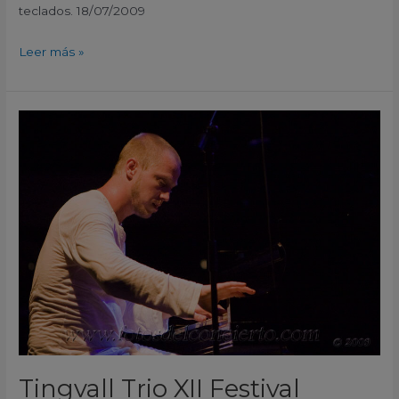
teclados. 18/07/2009
Leer más »
Tingvall
Trio
XII
Festival
Internacional
de
Jazz
San
Javier
Murcia
2009
Tingvall Trio XII Festival