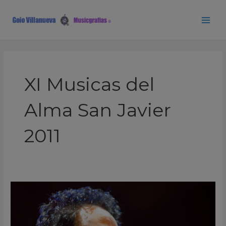
Ir
Main
al
Men
contenido
XI Musicas del
Alma San Javier
2011
Steve
Lukather
XI
Musicas