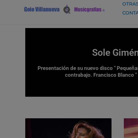
Ir
OTRAS
al
CONT
contenido
Sole Gimén
Presentación de su nuevo disco " Pequeñas 
contrabajo. Francisco Blanco "