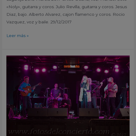
«Noly», guitarra y coros. Julio Revilla, guitarra y coros. Jesus
Diaz, bajo. Alberto Alvarez, cajon flamenco y coros. Rocio
Vazquez, voz y baile. 29/12/2017
Leer más »
Martires
del
Compás
Soundcheck
Presentacion
del
Festival
Rabo
Lagartija
2018
Murcia