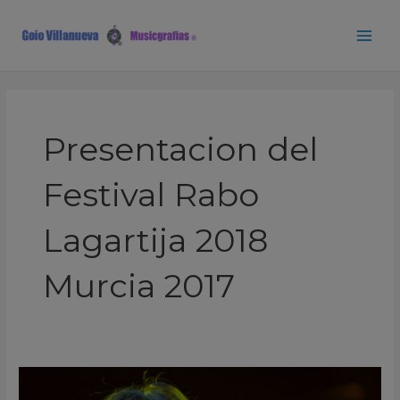
Ir
Main
al
Men
contenido
Presentacion del
Festival Rabo
Lagartija 2018
Murcia 2017
Martires
del