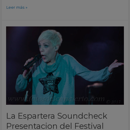
Leer más »
La
Espartera
Soundcheck
Presentacion
del
Festival
Rabo
Lagartija
2018
Murcia
2017
La Espartera Soundcheck
Presentacion del Festival