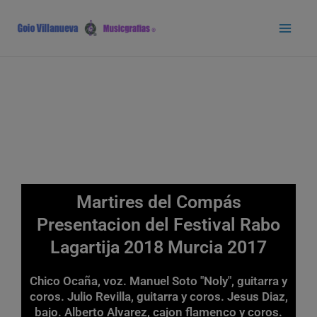
Ir
Main
al
Men
contenido
Martires del Compás
Presentacion del Festival Rabo
Lagartija 2018 Murcia 2017
Chico Ocaña, voz. Manuel Soto "Noly", guitarra y
coros. Julio Revilla, guitarra y coros. Jesus Diaz,
bajo. Alberto Alvarez, cajon flamenco y coros.