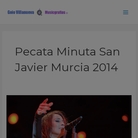
Ir
Main
al
Men
contenido
Pecata Minuta San
Javier Murcia 2014
Malú
Pecata
Minuta
San
Javier
Murcia