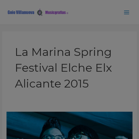
Ir
Main
al
Men
contenido
La Marina Spring
Festival Elche Elx
Alicante 2015
Fin
de
Fiesta
La