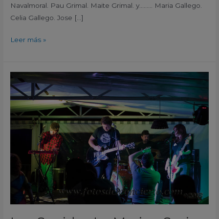
Navalmoral. Pau Grimal. Maite Grimal. y……… Maria Gallego.
Celia Gallego. Jose […]
Leer más »
Los
Sonidos
La
Marina
Spring
Festival
Elche
Elx
Alicante
2015