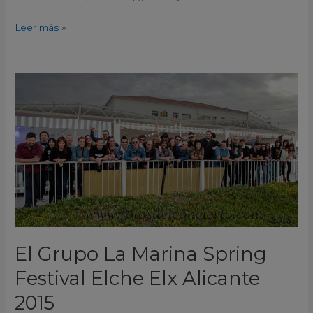
Leer más »
El
Grupo
La
Marina
Spring
Festival
Elche
Elx
Alicante
2015
El Grupo La Marina Spring
Festival Elche Elx Alicante
2015