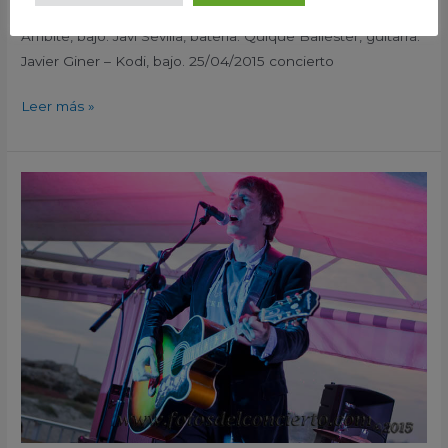
guitarra y voz. Sotos Band: Juan Carlos Sotos, guitarra y voz.
Ambite, bajo. Javi Sevilla, bateria. Quique Ballester, guitarra.
Javier Giner – Kodi, bajo. 25/04/2015 concierto
Leer más »
Marcelo
Champanier
La
Marina
Spring
Festival
Elche
Elx
Alicante
2015