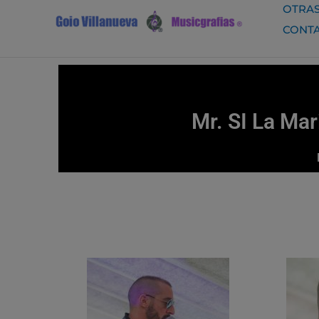
Ir
OTRAS
al
CONT
contenido
Mr. SI La Mar