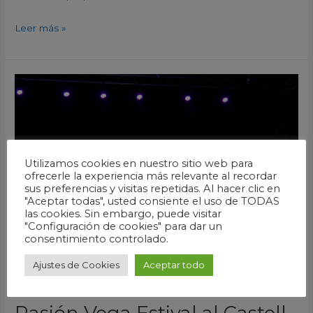
Leer más »
Pasión
Vega
Estival
al
Castell
Utilizamos cookies en nuestro sitio web para
Guardamar
ofrecerle la experiencia más relevante al recordar
del
sus preferencias y visitas repetidas. Al hacer clic en
"Aceptar todas", usted consiente el uso de TODAS
Segura
las cookies. Sin embargo, puede visitar
Alicante
"Configuración de cookies" para dar un
consentimiento controlado.
2022
Ajustes de Cookies
Aceptar todo