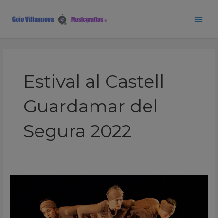
Ir
Main
al
Men
contenido
Estival al Castell
Guardamar del
Segura 2022
Cía
Maduixa
«Migráre»
Estival