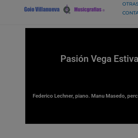
Ir
OTRAS
al
CONT
contenido
Pasión Vega Estiva
Federico Lechner, piano. Manu Masedo, percu