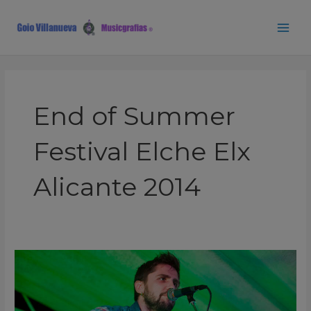
Ir
Main
al
Men
contenido
End of Summer
Festival Elche Elx
Alicante 2014
Pipo
End
of
Summer