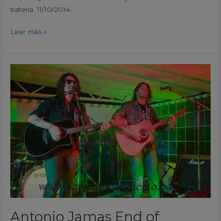
bateria. 11/10/2014
Leer más »
Antonio
Jamas
End
of
Summer
Festival
Elche
Elx
Alicante
2014
Antonio Jamas End of