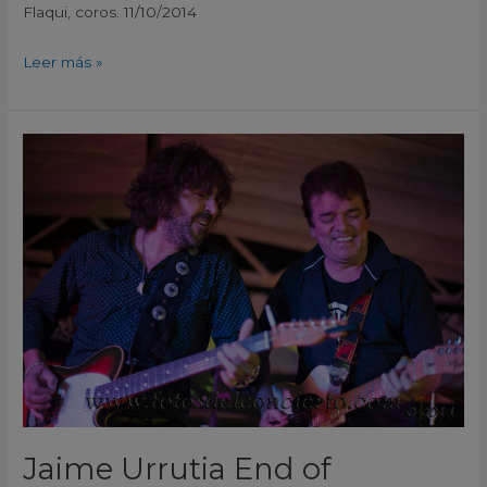
Flaqui, coros. 11/10/2014
Leer más »
Jaime
Urrutia
End
of
Summer
Festival
Elche
Elx
Alicante
2014
Jaime Urrutia End of