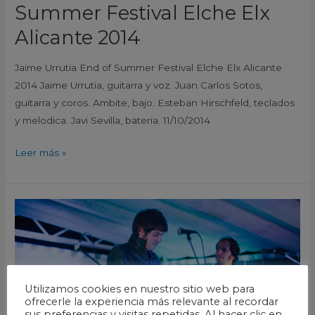
Summer Festival Elche Elx
Alicante 2014
Jaime Urrutia End of Summer Festival Elche Elx Alicante
2014 Jaime Urrutia, guitarra y voz. Juan Carlos Sotos,
guitarra y coros. Ambite, bajo. Esteban Hirschfeld, teclados
y melodica. Javi Sevilla, bateria. 11/10/2014
Leer más »
Flacos
End
of
Summer
Festival
Utilizamos cookies en nuestro sitio web para
Elche
ofrecerle la experiencia más relevante al recordar
Elx
sus preferencias y visitas repetidas. Al hacer clic en