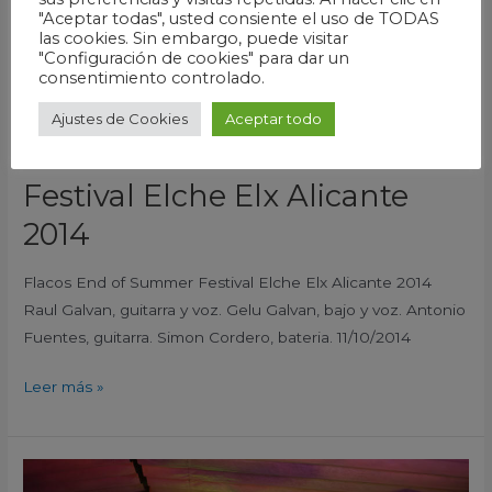
"Aceptar todas", usted consiente el uso de TODAS
Alicante
las cookies. Sin embargo, puede visitar
2014
"Configuración de cookies" para dar un
consentimiento controlado.
Ajustes de Cookies
Aceptar todo
Flacos End of Summer
Festival Elche Elx Alicante
2014
Flacos End of Summer Festival Elche Elx Alicante 2014
Raul Galvan, guitarra y voz. Gelu Galvan, bajo y voz. Antonio
Fuentes, guitarra. Simon Cordero, bateria. 11/10/2014
Leer más »
El