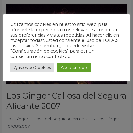
Los
Ginger
Callosa
Utilizamos cookies en nuestro sitio web para
ofrecerle la experiencia más relevante al recordar
del
sus preferencias y visitas repetidas. Al hacer clic en
Segura
"Aceptar todas", usted consiente el uso de TODAS
Alicante
las cookies. Sin embargo, puede visitar
"Configuración de cookies" para dar un
2007
consentimiento controlado.
Ajustes de Cookies
Aceptar todo
Los Ginger Callosa del Segura
Alicante 2007
Los Ginger Callosa del Segura Alicante 2007 Los Ginger
10/08/2007