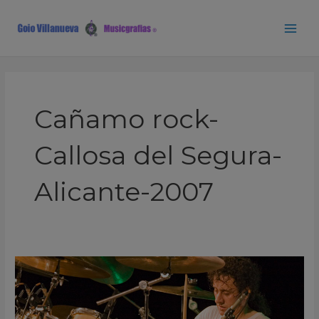
Ir
Main
al
Men
contenido
Cañamo rock-
Callosa del Segura-
Alicante-2007
Porretas
Callosa
del
Segura