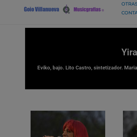
Ir
OTRAS
al
CONT
contenido
Yir
Eviko, bajo. Lito Castro, sintetizador. Mar