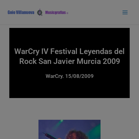
Ir
Main
al
Men
contenido
WarCry IV Festival Leyendas del
Rock San Javier Murcia 2009
WarCry. 15/08/2009