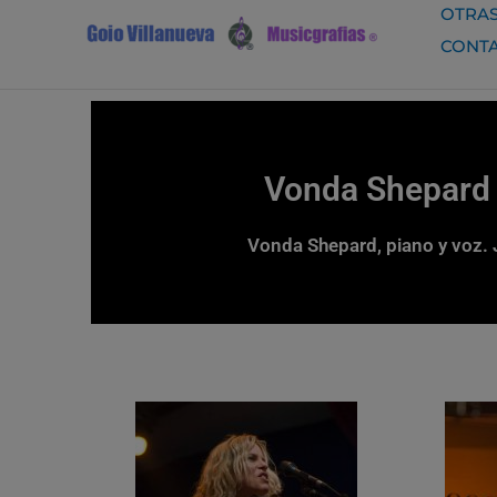
Ir
OTRAS
al
CONT
contenido
Vonda Shepard 
Vonda Shepard, piano y voz. 