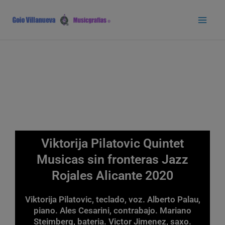
Ir
Main
al
Men
contenido
Viktorija Pilatovic Quintet
Musicas sin fronteras Jazz
Rojales Alicante 2020
Viktorija Pilatovic, teclado, voz. Alberto Palau,
piano. Ales Cesarini, contrabajo. Mariano
Steimberg, bateria. Victor Jimenez, saxo.