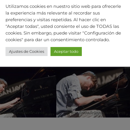
Utilizamos cookies en nuestro sitio web para ofrecerle
la experiencia más relevante al recordar sus
preferencias y visitas repetidas. Al hacer clic en
"Aceptar todas", usted consiente el uso de TODAS las
cookies. Sin embargo, puede visitar "Configuración de
cookies" para dar un consentimiento controlado.
Ajustes de Cookies
Aceptar todo