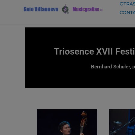
Ir
OTRAS
al
CONT
contenido
Triosence XVII Fest
Bernhard Schuler, 