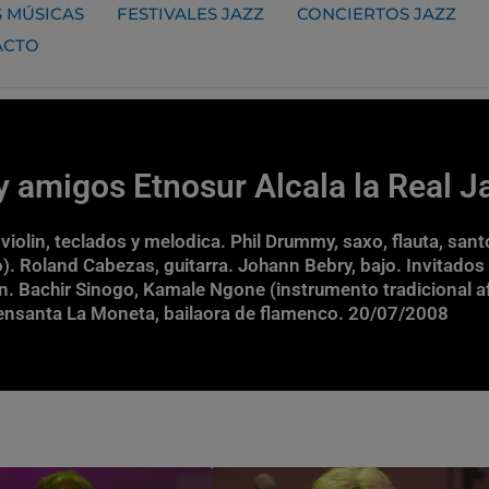
 MÚSICAS
FESTIVALES JAZZ
CONCIERTOS JAZZ
ACTO
 y amigos Etnosur Alcala la Real 
 violin, teclados y melodica. Phil Drummy, saxo, flauta, sant
). Roland Cabezas, guitarra. Johann Bebry, bajo. Invitados
n. Bachir Sinogo, Kamale Ngone (instrumento tradicional afr
ensanta La Moneta, bailaora de flamenco. 20/07/2008