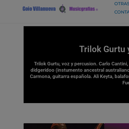
Ir
OTRAS
al
CONT
contenido
Trilok Gurtu
Trilok Gurtu, voz y percusion. Carlo Cantini,
didgeridoo (instumento ancestral australiano
Carmona, guitarra española. Ali Keyta, balafo
Fu