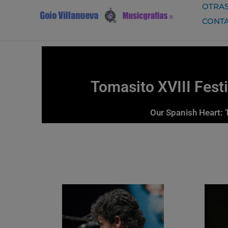
Ir
OTRAS
al
CONT
contenido
Tomasito XVIII Fest
Our Spanish Heart: