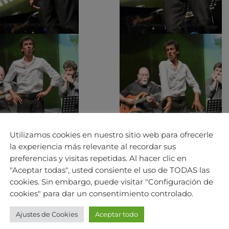
Utilizamos cookies en nuestro sitio web para ofrecerle
la experiencia más relevante al recordar sus
preferencias y visitas repetidas. Al hacer clic en
"Aceptar todas", usted consiente el uso de TODAS las
cookies. Sin embargo, puede visitar "Configuración de
cookies" para dar un consentimiento controlado.
Ajustes de Cookies
Aceptar todo