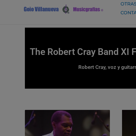
Ir
OTRAS
al
CONT
contenido
The Robert Cray Band XI F
Robert Cray, voz y guitar