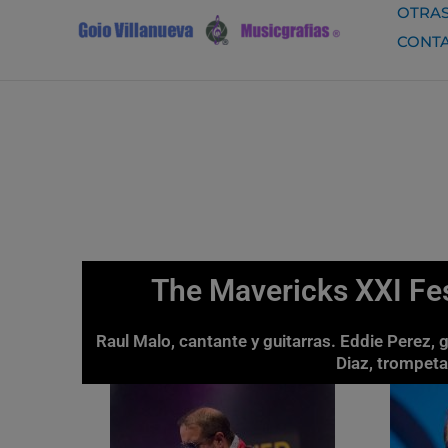
Ir
OTRAS
al
CONT
contenido
The Mavericks XXI Fes
Raul Malo, cantante y guitarras. Eddie Perez, 
Diaz, trompeta