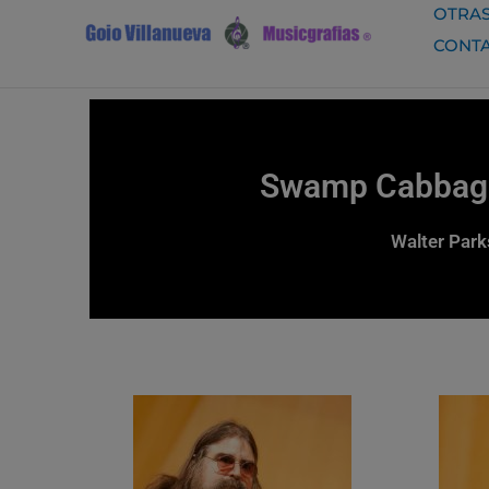
Ir
OTRAS
al
CONT
contenido
Swamp Cabbage 
Walter Park