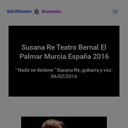
Ir
Main
al
Men
contenido
Susana Re Teatro Bernal El
Palmar Murcia España 2016
" Nada se detiene " Susana Re, guitarra y voz.
06/02/2016