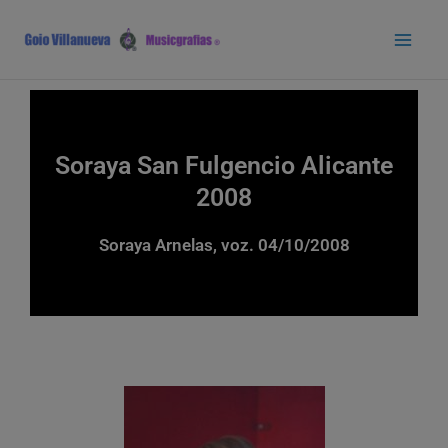
Ir
Main
al
Men
contenido
Soraya San Fulgencio Alicante
2008
Soraya Arnelas, voz. 04/10/2008