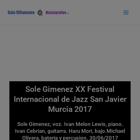
Ir
Main
al
Men
contenido
Sole Gimenez XX Festival
Internacional de Jazz San Javier
Murcia 2017
Sole Gimenez, voz. Ivan Melon Lewis, piano.
Ivan Cebrian, guitarra. Haru Mori, bajo.Michael
Olivera, bateria y percusion. 30/06/2017