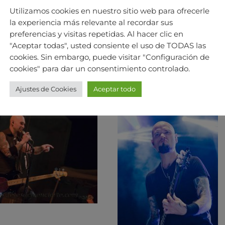
Utilizamos cookies en nuestro sitio web para ofrecerle
la experiencia más relevante al recordar sus
preferencias y visitas repetidas. Al hacer clic en
"Aceptar todas", usted consiente el uso de TODAS las
cookies. Sin embargo, puede visitar "Configuración de
cookies" para dar un consentimiento controlado.
Ajustes de Cookies
Aceptar todo