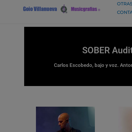
Ir
OTRAS
al
CONT
contenido
SOBER Audit
Carlos Escobedo, bajo y voz. Anton