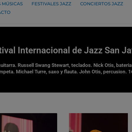
 MÚSICAS
FESTIVALES JAZZ
CONCIERTOS JAZZ
ACTO
tival Internacional de Jazz San J
 guitarra. Russell Swang Stewart, teclados. Nick Otis, bateria
mpeta. Michael Turre, saxo y flauta. John Otis, percusion.