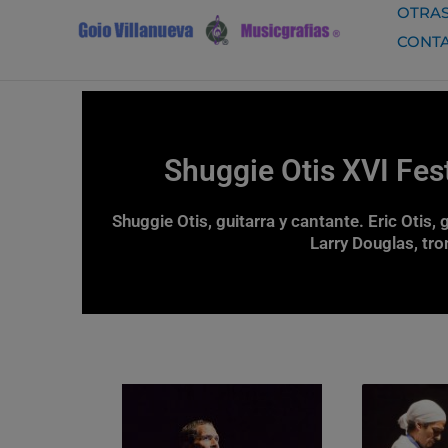
Ir
OTRAS
al
CONT
contenido
Shuggie Otis XVI Fes
Shuggie Otis, guitarra y cantante. Eric Otis,
Larry Douglas, tro