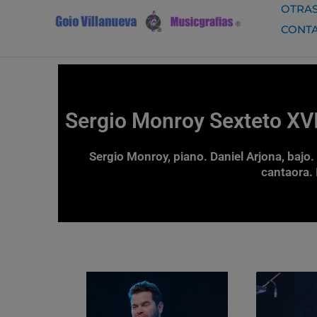
Ir
OTRAS
al
CONT
contenido
Sergio Monroy Sexteto XVI
Sergio Monroy, piano. Daniel Arjona, bajo.
cantaora. 