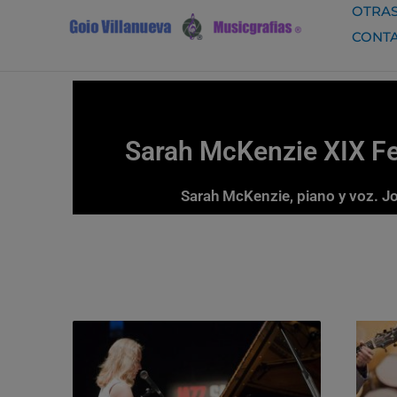
Ir
OTRAS
al
CONT
contenido
Sarah McKenzie XIX Fes
Sarah McKenzie, piano y voz. Jo