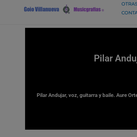
Ir
OTRAS
al
CONT
contenido
Pilar Andu
Pilar Andujar, voz, guitarra y baile. Aure O