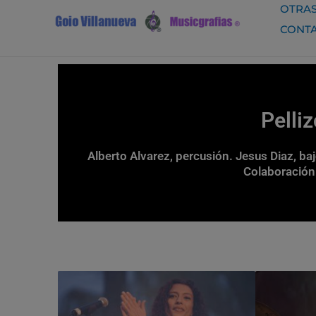
Ir
OTRAS
al
CONT
contenido
Pelli
Alberto Alvarez, percusión. Jesus Diaz, bajo
Colaboración 