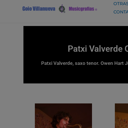
Ir
OTRAS
al
CONT
contenido
Patxi Valverde 
Patxi Valverde, saxo tenor. Owen Hart J