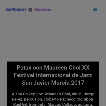
Ir
Main
al
Men
contenido
Patax con Maureen Choi XX
Festival Internacional de Jazz
San Javier Murcia 2017
Alana Sinkey, voz. Maureen Choi, violin. Jorge
Perez, percusion. Roberto Pacheco, trombon.
Raul Gil, trompeta. Marcos Collado, guitarra.